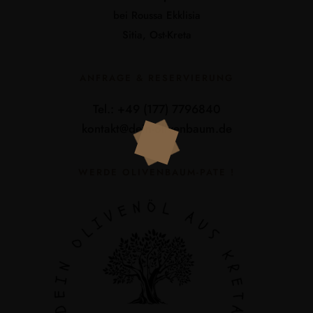
bei Roussa Ekklisia
Sitia, Ost-Kreta
ANFRAGE & RESERVIERUNG
Tel.: +49 (177) 7796840
kontakt@dein-olivenbaum.de
WERDE OLIVENBAUM-PATE !