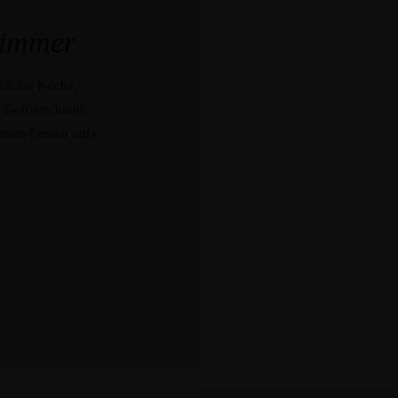
zimmer
ich die Küche,
 Gefrierschrank.
mara-Fenster aufs