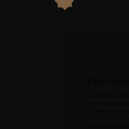
Das Maste
Das geräumige Schlafz
besitzt ein eigenes Ba
Schlafzimmer) mit Re
durch eine Durchreich
Vom Schlafzimmer aus e